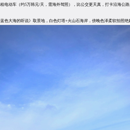
视租电动车（约5万韩元/天，需海外驾照），比公交更天真，打卡沿海公
《蓝色大海的听说》取景地，白色灯塔+火山石海岸，傍晚色泽柔软拍照绝