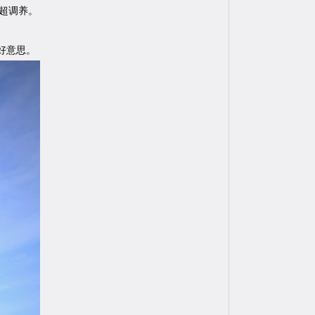
路超调养。
好意思。