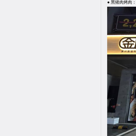
● 黑猪肉烤肉