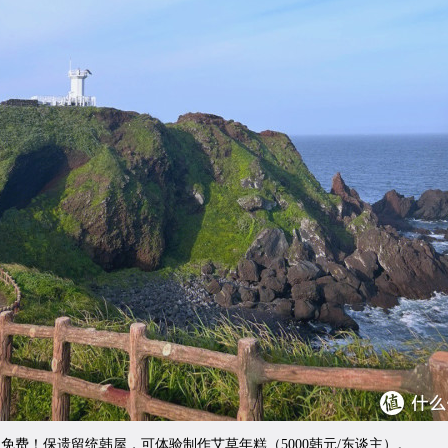
：免费！保遗留统韩屋，可体验制作艾草年糕（5000韩元/东谈主）。