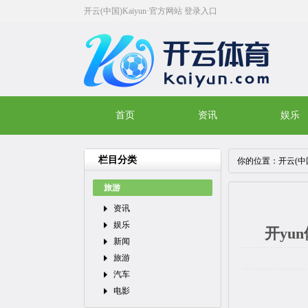
开云(中国)Kaiyun·官方网站 登录入口
首页
资讯
娱乐
栏目分类
你的位置：
开云(中
旅游
资讯
娱乐
开yu
新闻
旅游
汽车
电影