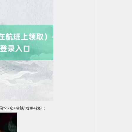
份“小众+省钱”攻略收好：