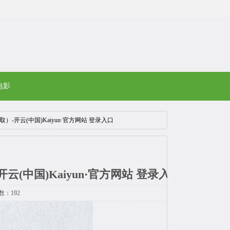
电影
-开云(中国)Kaiyun·官方网站 登录入口
(中国)Kaiyun·官方网站 登录入口
数：192