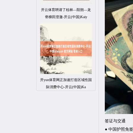
开云体育聘请了桂林—阳朔—龙
脊梯田澄澈-开云(中国)Kaiy
开yun体育网正加速打造区域性国
际消费中心-开云(中国)Ka
签证与交通
● 中国护照免