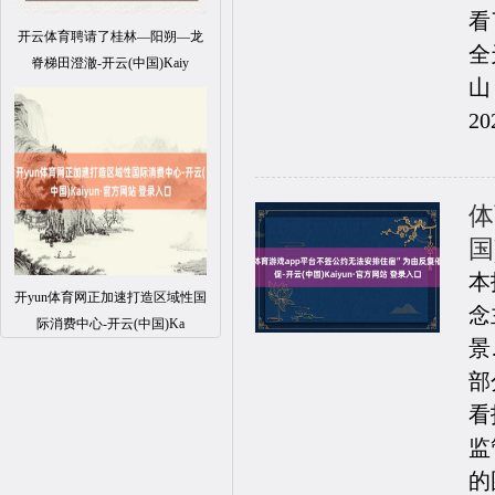
看
开云体育聘请了桂林—阳朔—龙
全
脊梯田澄澈-开云(中国)Kaiy
山
20
体
国
本
开yun体育网正加速打造区域性国
念
际消费中心-开云(中国)Ka
景
部
看
监
的