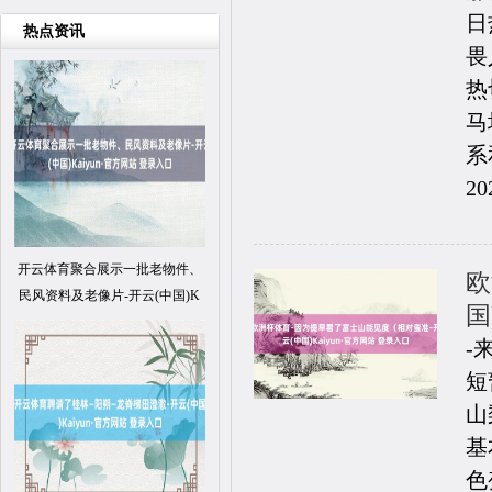
日
热点资讯
畏
热
马
系
20
开云体育聚合展示一批老物件、
欧
民风资料及老像片-开云(中国)K
国
-
短
山
基
色