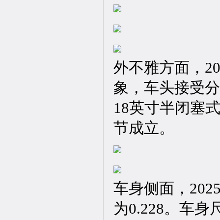
外不雅方面，2
象，车头接受分
18英寸半闭塞
节成立。
车身侧面，20
为0.228。车身