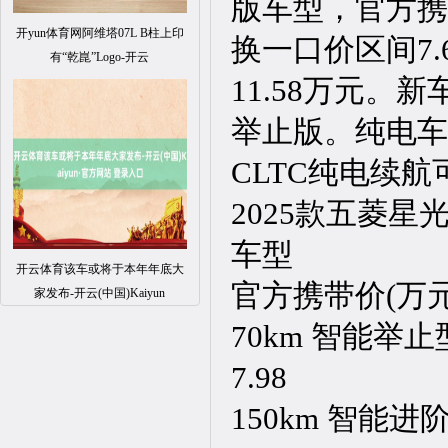
版车型，官方携带
开yun体育网阿维塔07L B柱上印
换一口价区间7.6
有“乾崑”Logo-开云
11.58万元
举止版。纯电车
CLTC纯电续航
2025款五菱星
车型
开云体育该车或将于本年年底大
官方携带价(万元
家发布-开云(中国)Kaiyun
70km 智能举止
7.98
150km 智能进