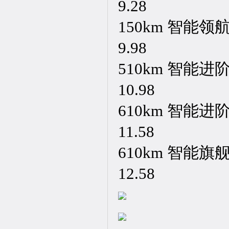
9.28
150km 智能领
9.98
510km 智能进
10.98
610km 智能进
11.58
610km 智能旗
12.58