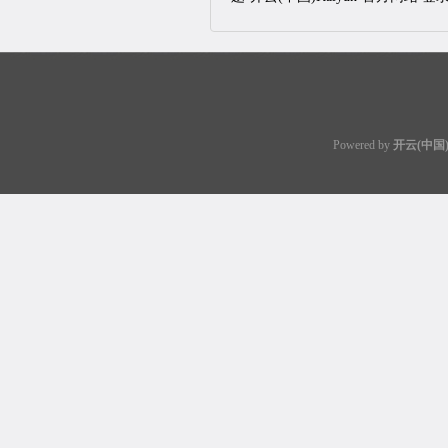
Powered by
开云(中国)