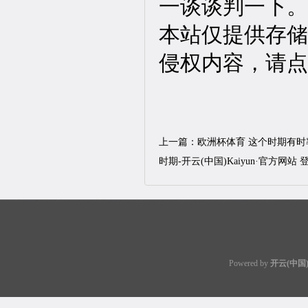
一谈谈判一下。
本站仅提供存储
侵权内容，请点
上一篇：
欧洲杯体育 这个时期有时
时期-开云(中国)Kaiyun·官方网站
Powered by
开云(中国)