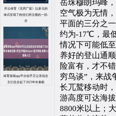
岳珠穆朗玛峰，海
开云体育《无穷广延》以多元的
空气极为无情，
体式呈现了粉丝们所注视的一切-
平面的三分之一
开
约为-17℃，
情况下可能低至
养好的登山通顺
险富有，才不错登
穷鸟谈”，来战
体育游戏app平台似乎又让东说念
主们念念起了2025年长春航
长兀鹫移动时，
游高度可达海拔
8800米以上；