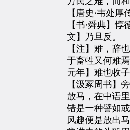
万民之难，而和
【唐史·韦处厚
【书·舜典】惇
文】乃旦反。 
【注】难，辞也
于畜牲又何难焉
元年】难也收子
【汲冢周书】旁
放马，在中语里
错是一种譬如或
风趣便是放出马