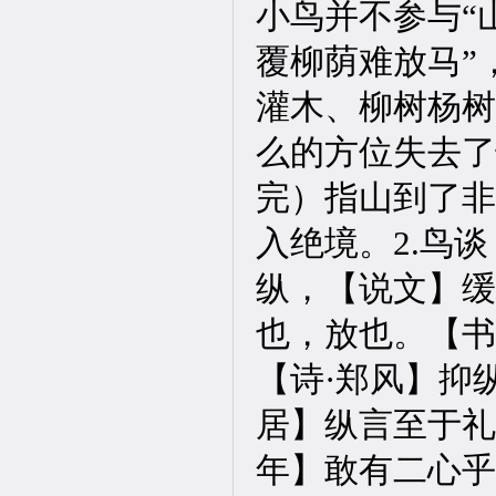
小鸟并不参与“
覆柳荫难放马”
灌木、柳树杨树
么的方位失去了
完）指山到了非
入绝境。2.鸟
纵，【说文】缓
也，放也。【书
【诗·郑风】抑
居】纵言至于礼
年】敢有二心乎