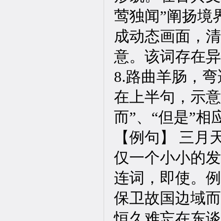
莺独闻”阐扬境
成动态画面，清
意。该词存在异
8.路曲羊肠，
在上半句，示意
而”、“但是”
【例句】 三月
仅一个小小的发
连词，即使。例
保卫故国边域而
恒久难忘在东谈