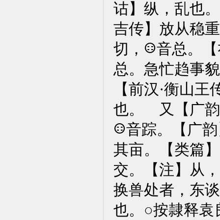
诂】纵，乱也。
吉传】放从稳重
切，𐀤音总。
总。急忙趋事貌
【前汉·衡山王
也。 又【广韵
𐀤音踪。【广
其亩。【类篇】
交。【注】从，
换兽处者，东谈
也。○按隷释袁