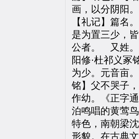
画，以分阴阳。
【礼记】篇名。
是为置三少，皆
公者。 又姓。
阳修·杜祁义冢
为少。元音亩。
铭】父不哭子，
作幼。《正字通
泊鸣唱的黄莺鸟
特色，南朝梁沈
形貌。在古典文