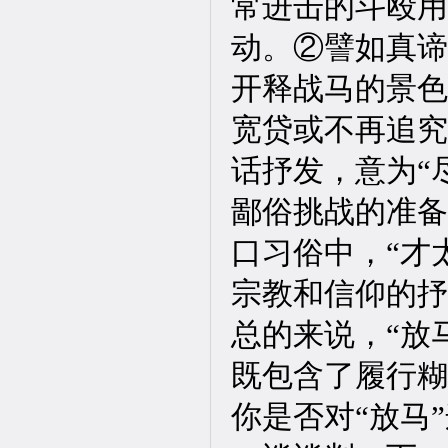
常进击的斗殴用
动。②‌譬如真
开释战马的景色
宽贷或不再追究
话抒发，意为“
鄙俗挑战的准备
口习俗中，“才
宗教和信仰的抒
总的来说，“放
既包含了履行糊
你是否对“放马