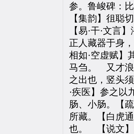
参。鲁峻碑：比
【集韵】徂聪切
【易·干·文言
正人藏器于身，
相如·空虚赋】
马刍。 又才浪
之出也，竖头须
·疾医】参之以
肠、小肠。【疏
所藏。【白虎通
也。 【说文】