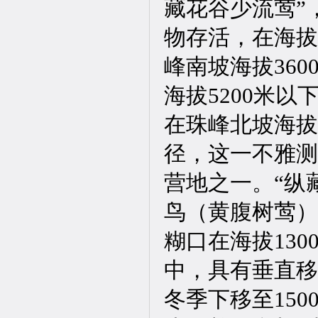
藏花谷少流莺”，
物存活‌，在海
峰南坡海拔36
海拔5200米以
在珠峰北坡海拔
径，这一不雅测
营地之一。“纵
鸟（黄腹树莺）开
糊口在海拔‌13
中，具有垂直移动
冬季下移至150