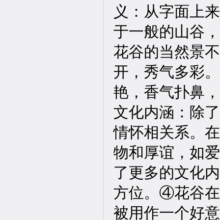
义：从字面上来
于一般的山谷，
花谷的当然景不
开，秀气多彩。
艳，香气扑鼻，
文化内涵：除了
情怀相关系。在
物和厚谊，如爱
了更多的文化内
方位。④花谷在
被用作一个好意