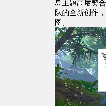
岛主题高度契合
队的全新创作，
图。