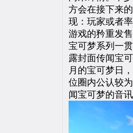
方会在接下来的几
现：玩家或者率
游戏的矜重发售
宝可梦系列一贯
露封面传闻宝可
月的宝可梦日，
位圈内公认较为可
闻宝可梦的音讯