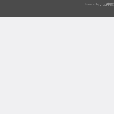
Powered by
开云(中国)