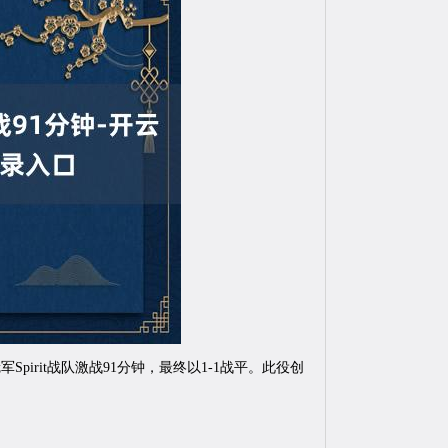
pirit战队激战91分钟，最终以1-1战平。此役创