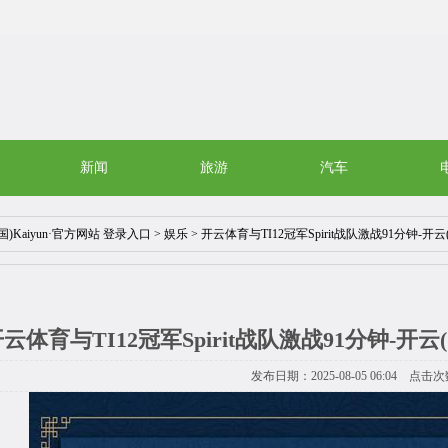
新闻
旅游
汽车
国)Kaiyun·官方网站 登录入口
>
娱乐
> 开云体育与TI12冠军Spirit战队激战91分钟-开云
云体育与TI12冠军Spirit战队激战91分钟-开云
发布日期：2025-08-05 06:04 点击次