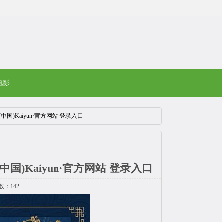
电影
(中国)Kaiyun·官方网站 登录入口
(中国)Kaiyun·官方网站 登录入口
数：142