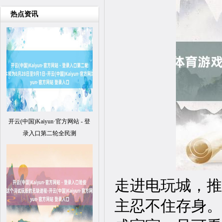
热点资讯
开云(中国)Kaiyun·官方网站 - 登
录入口第二轮全民测
走进电玩城，推
主忍不住存身。