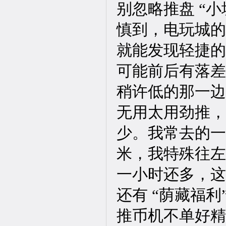
别忽略推盘 “
慎到，电玩城的
就能发现轻捷的
可能前后有落差
稍许低的那一边
无用太用劲推，
少。我常去的一
米，我特殊往左
一小时还多，这
还有 “荫藏福
推币机不单好精