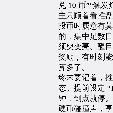
兑 10 币”“触
主只顾着看推盘
投币时属意有莫
的，集中足数目
须臾变亮、醒目
奖励，有时刻能
算多了。
终末要记着，推
态。提前设定 “
钟，到点就停。
硬币碰撞声，享