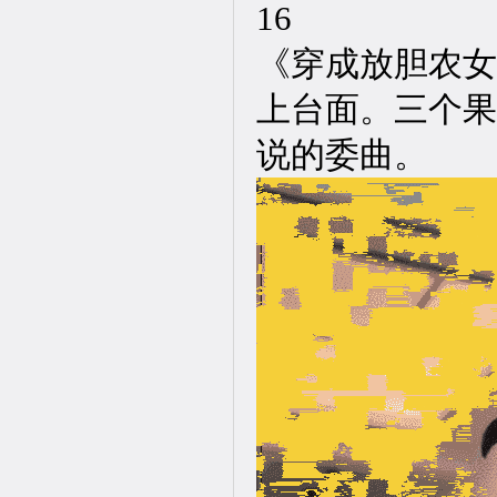
16
《穿成放胆农女
上台面。三个果
说的委曲。