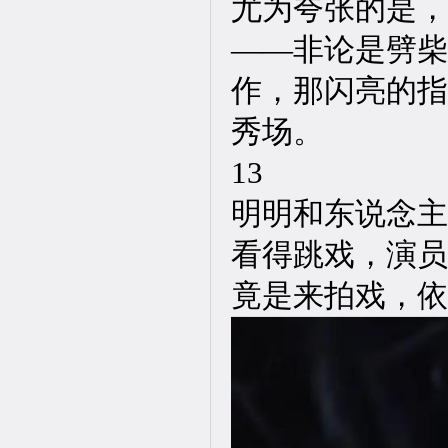
尤为夸张的是，
——非论是劈柴
作，那闪亮的指
秀场。
13
明明和东说念主
看得跳戏，演员
竟是来拍戏，依