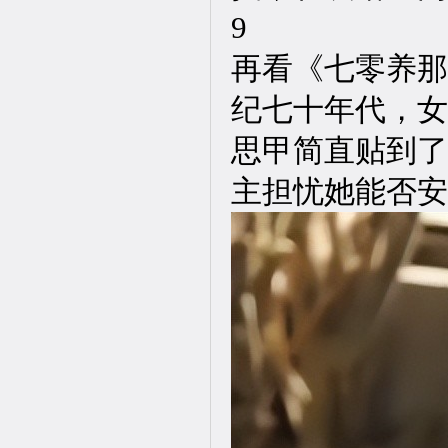
9
再看《七零养那
纪七十年代，女
思甲简直贴到了
主担忧她能否安