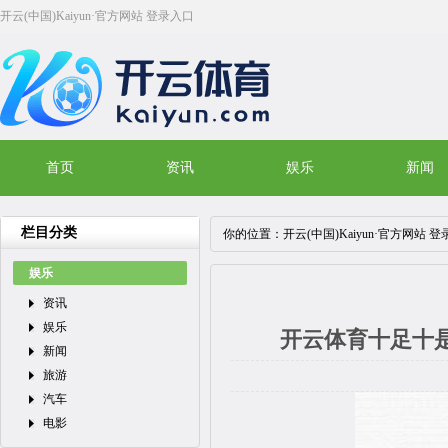
开云(中国)Kaiyun·官方网站 登录入口
首页
资讯
娱乐
新闻
栏目分类
你的位置：
开云(中国)Kaiyun·官方网站 
娱乐
资讯
娱乐
开云体育十足十是
新闻
旅游
汽车
电影