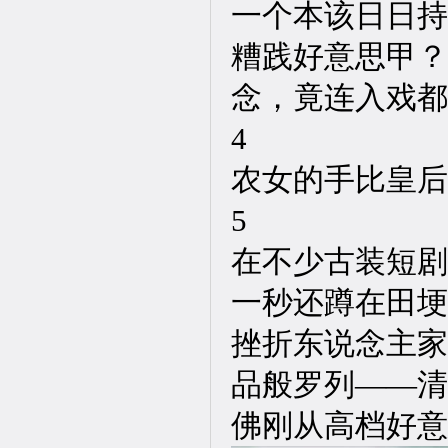
一个本该日日持
糟践好意思甲？
念，竟连入戏都
4
农女的手比皇后
5
在不少古装短剧
一秒还蹲在田埂
挫折东说念主家
品般罗列——清
佛刚从高档好意