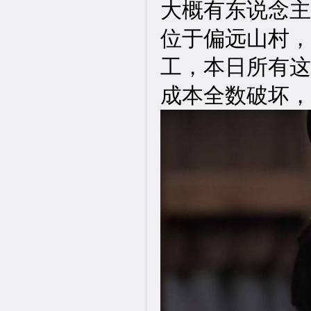
大概有东说念主
位于偏远山村，
工，本日所有这
成本全数破坏，