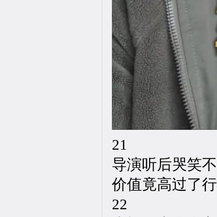
21
导演听后哭笑不
价值竟高过了行
22