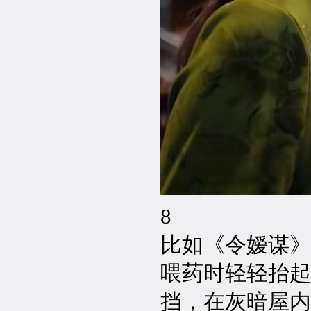
8
比如《令嫒谋》
喂药时轻轻抬起
挡，在灰暗屋内